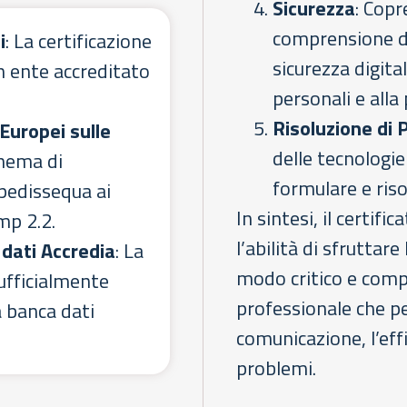
Sicurezza
: Copr
comprensione de
i
: La certificazione
sicurezza digital
n ente accreditato
personali e alla 
Risoluzione di 
Europei sulle
delle tecnologie 
chema di
formulare e riso
 pedissequa ai
In sintesi, il certif
p 2.2.
l’abilità di sfruttar
 dati Accredia
: La
modo critico e compe
ufficialmente
professionale che pe
a banca dati
comunicazione, l’effi
problemi.