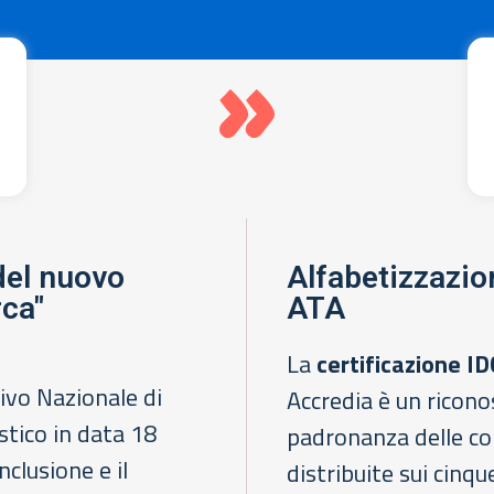
del nuovo
Alfabetizzazion
rca"
ATA
La
certificazione I
tivo Nazionale di
Accredia è un ricon
stico in data 18
padronanza delle co
nclusione e il
distribuite sui cinq