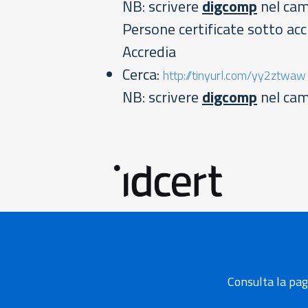
NB: scrivere
digcomp
nel cam
Persone certificate sotto a
Accredia
Cerca:
http://tinyurl.com/yy2ztwaw
NB: scrivere
digcomp
nel ca
Consulta la pag