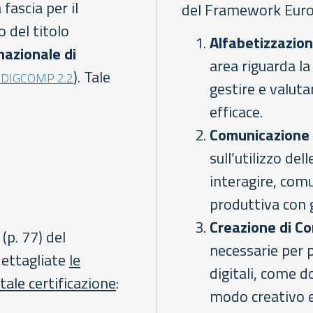
fascia per il
del Framework Euro
 del titolo
Alfabetizzazion
nazionale di
area riguarda la 
). Tale
 DIGCOMP 2.2
gestire e valut
efficace.
Comunicazione 
sull’utilizzo del
interagire, com
produttiva con gl
Creazione di Co
(p. 77) del
necessarie per 
dettagliate
le
digitali, come d
tale certificazione
:
modo creativo e 